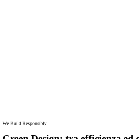
We Build Responsibly
Green Design: tra efficienza ed e